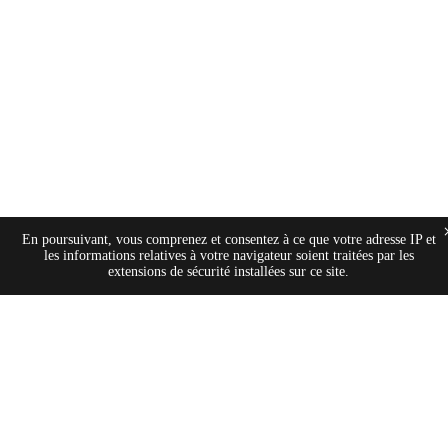
En poursuivant, vous comprenez et consentez à ce que votre adresse IP et
les informations relatives à votre navigateur soient traitées par les
extensions de sécurité installées sur ce site.