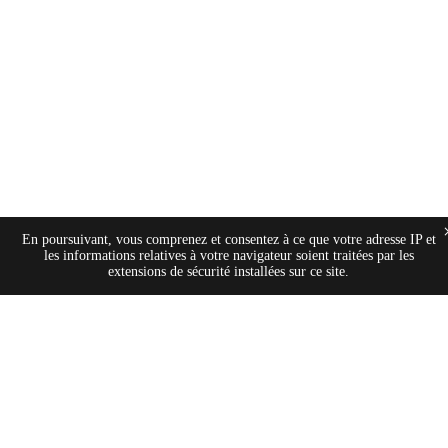
En poursuivant, vous comprenez et consentez à ce que votre adresse IP et
les informations relatives à votre navigateur soient traitées par les
extensions de sécurité installées sur ce site.