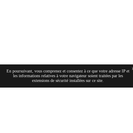
En poursuivant, vous comprenez et consentez à ce que votre adresse IP et
les informations relatives à votre navigateur soient traitées par les
extensions de sécurité installées sur ce site.